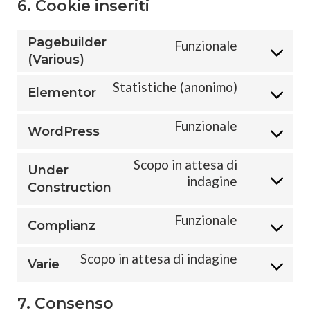
6. Cookie inseriti
Pagebuilder
Funzionale
Consent
(Various)
to
service
Statistiche (anonimo)
Elementor
Consent
pagebuilder-
to
(various)
Funzionale
service
WordPress
Consent
elementor
to
Scopo in attesa di
service
Under
wordpress
indagine
Consent
Construction
to
service
Funzionale
Complianz
under-
Consent
construction
to
Scopo in attesa di indagine
service
Varie
Consent
complianz
to
service
7. Consenso