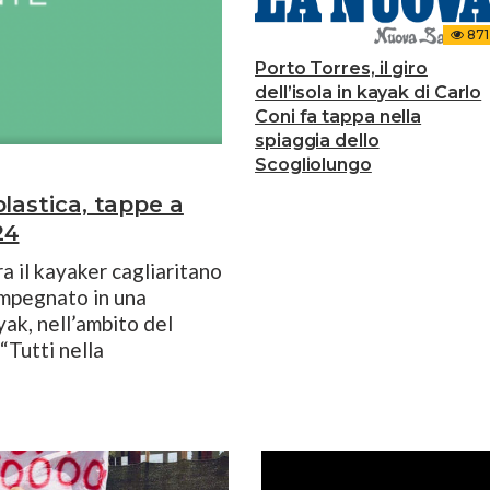
871
Porto Torres, il giro
dell’isola in kayak di Carlo
Coni fa tappa nella
spiaggia dello
Scogliolungo
plastica, tappe a
24
a il kayaker cagliaritano
impegnato in una
ak, nell’ambito del
“Tutti nella