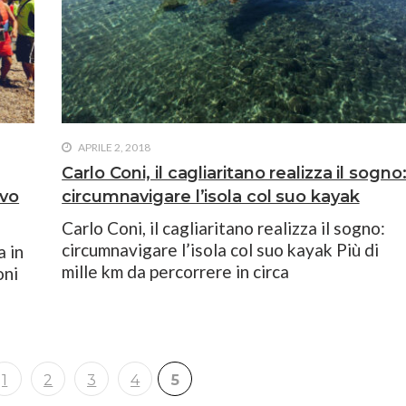
APRILE 2, 2018
Carlo Coni, il cagliaritano realizza il sogno
ivo
circumnavigare l’isola col suo kayak
Carlo Coni, il cagliaritano realizza il sogno:
circumnavigare l’isola col suo kayak Più di
a in
mille km da percorrere in circa
oni
1
2
3
4
5