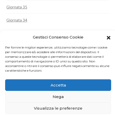
Giornata 35
Giornata 34
Gestisci Consenso Cookie
Per fornire le migliori esperienze, utilizziamo tecnologie come i cookie
per memorizzare e/o accedere alle informazioni del dispositivo. Il
consenso a queste tecnologie ci permetterà di elaborare dati come il
comportamento di navigazione o ID unici su questo sito. Non
acconsentire o ritirare il consenso può influire negativamente su alcune
caratteristiche e funzioni.
Accetta
© 2026 Carlo Coni - Tutti i diritti riservati -
Nega
Powered by
Kpurple
Visualizza le preferenze
Privacy Policy